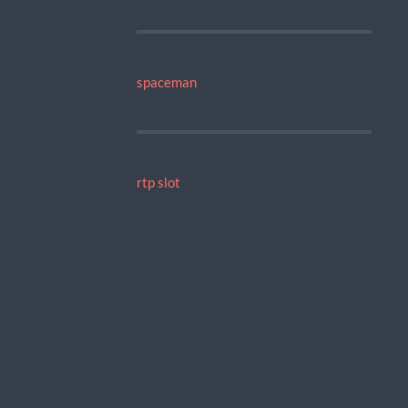
spaceman
rtp slot