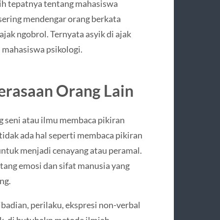
bih tepatnya tentang mahasiswa
 sering mendengar orang berkata
ajak ngobrol. Ternyata asyik di ajak
i mahasiswa psikologi.
Perasaan Orang Lain
ng seni atau ilmu membaca pikiran
idak ada hal seperti membaca pikiran
 untuk menjadi cenayang atau peramal.
ntang emosi dan sifat manusia yang
ng.
ibadian, perilaku, ekspresi non-verbal
k, di butuhakn metode ilmiah,